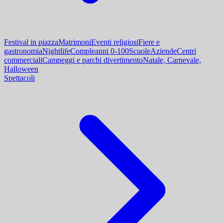
Festival in piazza
Matrimoni
Eventi religiosi
Fiere e
gastronomia
Nightlife
Compleanni 0-100
Scuole
Aziende
Centri
commerciali
Campeggi e parchi divertimento
Natale, Carnevale,
Halloween
Spettacoli