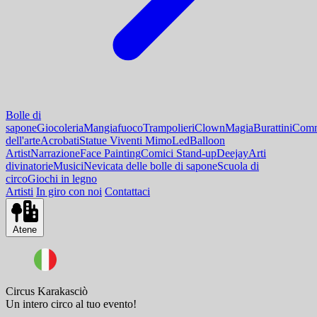
Bolle di
sapone
Giocoleria
Mangiafuoco
Trampolieri
Clown
Magia
Burattini
Comm
dell'arte
Acrobati
Statue Viventi Mimo
Led
Balloon
Artist
Narrazione
Face Painting
Comici Stand-up
Deejay
Arti
divinatorie
Musici
Nevicata delle bolle di sapone
Scuola di
circo
Giochi in legno
Artisti
In giro con noi
Contattaci
Atene
Circus Karakasciò
Un intero circo al tuo evento!