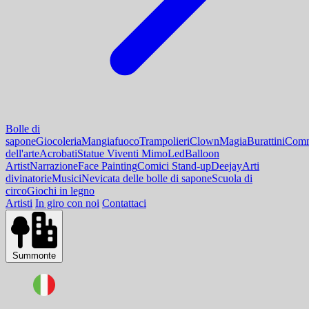
Bolle di
sapone
Giocoleria
Mangiafuoco
Trampolieri
Clown
Magia
Burattini
Comm
dell'arte
Acrobati
Statue Viventi Mimo
Led
Balloon
Artist
Narrazione
Face Painting
Comici Stand-up
Deejay
Arti
divinatorie
Musici
Nevicata delle bolle di sapone
Scuola di
circo
Giochi in legno
Artisti
In giro con noi
Contattaci
Summonte