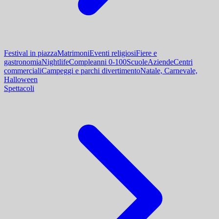
Festival in piazza
Matrimoni
Eventi religiosi
Fiere e
gastronomia
Nightlife
Compleanni 0-100
Scuole
Aziende
Centri
commerciali
Campeggi e parchi divertimento
Natale, Carnevale,
Halloween
Spettacoli