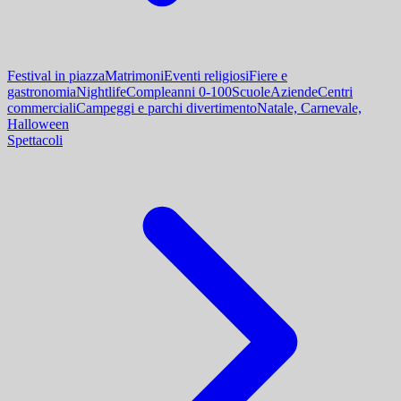
Festival in piazza
Matrimoni
Eventi religiosi
Fiere e
gastronomia
Nightlife
Compleanni 0-100
Scuole
Aziende
Centri
commerciali
Campeggi e parchi divertimento
Natale, Carnevale,
Halloween
Spettacoli