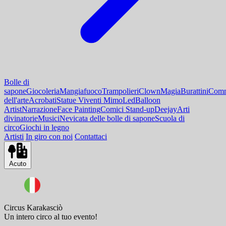
Bolle di
sapone
Giocoleria
Mangiafuoco
Trampolieri
Clown
Magia
Burattini
Comm
dell'arte
Acrobati
Statue Viventi Mimo
Led
Balloon
Artist
Narrazione
Face Painting
Comici Stand-up
Deejay
Arti
divinatorie
Musici
Nevicata delle bolle di sapone
Scuola di
circo
Giochi in legno
Artisti
In giro con noi
Contattaci
Acuto
Circus Karakasciò
Un intero circo al tuo evento!