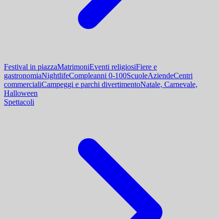
Festival in piazza
Matrimoni
Eventi religiosi
Fiere e
gastronomia
Nightlife
Compleanni 0-100
Scuole
Aziende
Centri
commerciali
Campeggi e parchi divertimento
Natale, Carnevale,
Halloween
Spettacoli