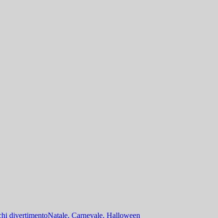
hi divertimento
Natale, Carnevale, Halloween