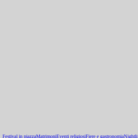
Festival in piazza
Matrimoni
Eventi religiosi
Fiere e gastronomia
Nightli