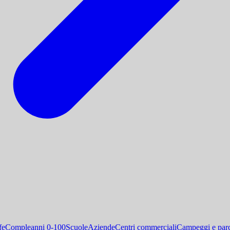
fe
Compleanni 0-100
Scuole
Aziende
Centri commerciali
Campeggi e parc