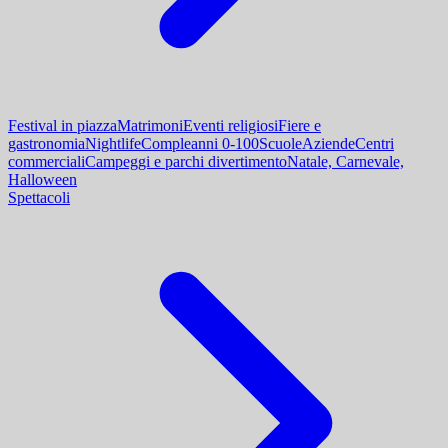
Festival in piazza
Matrimoni
Eventi religiosi
Fiere e
gastronomia
Nightlife
Compleanni 0-100
Scuole
Aziende
Centri
commerciali
Campeggi e parchi divertimento
Natale, Carnevale,
Halloween
Spettacoli