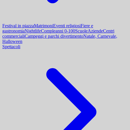
Festival in piazza
Matrimoni
Eventi religiosi
Fiere e
gastronomia
Nightlife
Compleanni 0-100
Scuole
Aziende
Centri
commerciali
Campeggi e parchi divertimento
Natale, Carnevale,
Halloween
Spettacoli