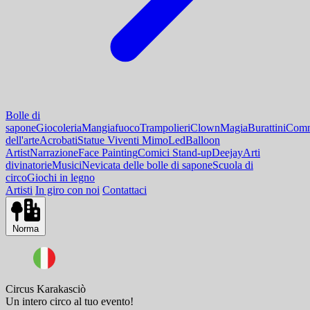
Bolle di
sapone
Giocoleria
Mangiafuoco
Trampolieri
Clown
Magia
Burattini
Comm
dell'arte
Acrobati
Statue Viventi Mimo
Led
Balloon
Artist
Narrazione
Face Painting
Comici Stand-up
Deejay
Arti
divinatorie
Musici
Nevicata delle bolle di sapone
Scuola di
circo
Giochi in legno
Artisti
In giro con noi
Contattaci
Norma
Circus Karakasciò
Un intero circo al tuo evento!