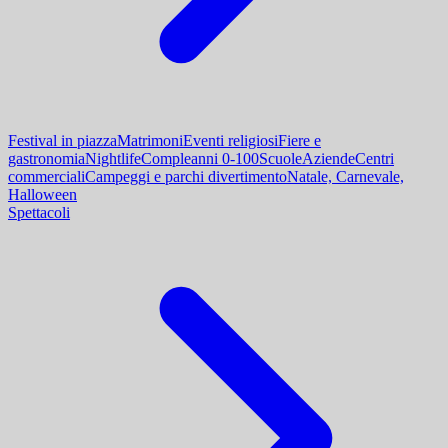
Festival in piazza
Matrimoni
Eventi religiosi
Fiere e
gastronomia
Nightlife
Compleanni 0-100
Scuole
Aziende
Centri
commerciali
Campeggi e parchi divertimento
Natale, Carnevale,
Halloween
Spettacoli