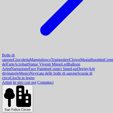
Bolle di
sapone
Giocoleria
Mangiafuoco
Trampolieri
Clown
Magia
Burattini
Comm
dell'arte
Acrobati
Statue Viventi Mimo
Led
Balloon
Artist
Narrazione
Face Painting
Comici Stand-up
Deejay
Arti
divinatorie
Musici
Nevicata delle bolle di sapone
Scuola di
circo
Giochi in legno
Artisti
In giro con noi
Contattaci
San Felice Circeo