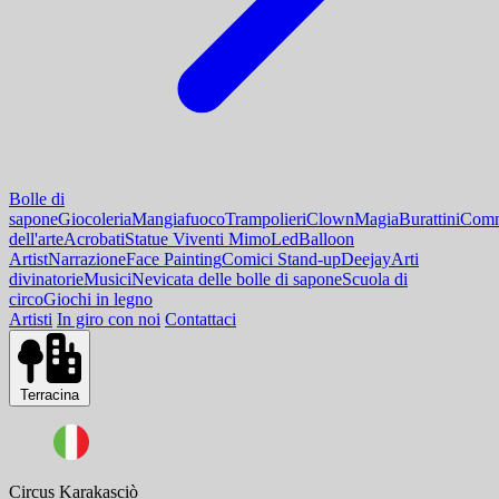
Bolle di
sapone
Giocoleria
Mangiafuoco
Trampolieri
Clown
Magia
Burattini
Comm
dell'arte
Acrobati
Statue Viventi Mimo
Led
Balloon
Artist
Narrazione
Face Painting
Comici Stand-up
Deejay
Arti
divinatorie
Musici
Nevicata delle bolle di sapone
Scuola di
circo
Giochi in legno
Artisti
In giro con noi
Contattaci
Terracina
Circus Karakasciò