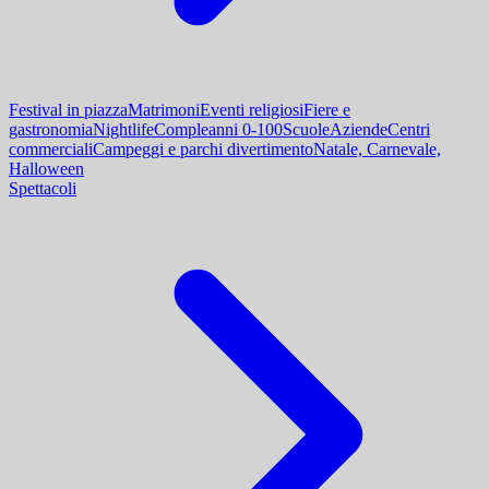
Festival in piazza
Matrimoni
Eventi religiosi
Fiere e
gastronomia
Nightlife
Compleanni 0-100
Scuole
Aziende
Centri
commerciali
Campeggi e parchi divertimento
Natale, Carnevale,
Halloween
Spettacoli