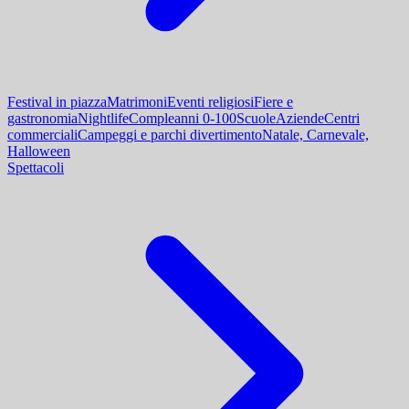
Festival in piazza
Matrimoni
Eventi religiosi
Fiere e
gastronomia
Nightlife
Compleanni 0-100
Scuole
Aziende
Centri
commerciali
Campeggi e parchi divertimento
Natale, Carnevale,
Halloween
Spettacoli