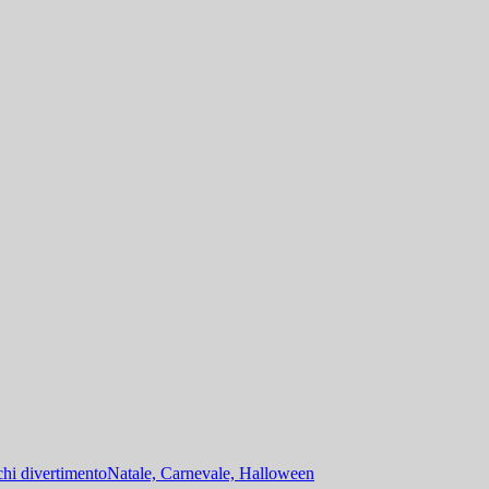
hi divertimento
Natale, Carnevale, Halloween