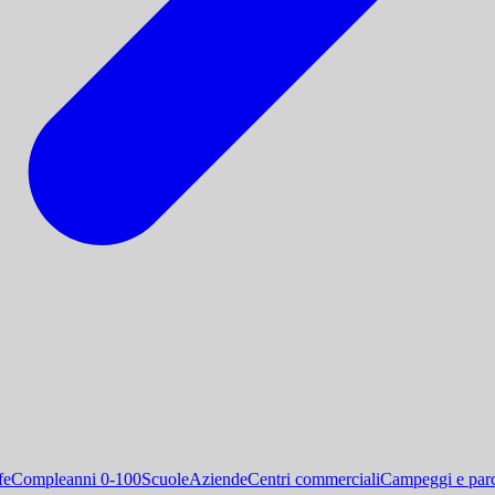
fe
Compleanni 0-100
Scuole
Aziende
Centri commerciali
Campeggi e parc