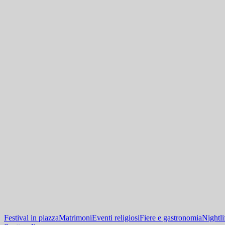
Festival in piazza
Matrimoni
Eventi religiosi
Fiere e gastronomia
Nightli