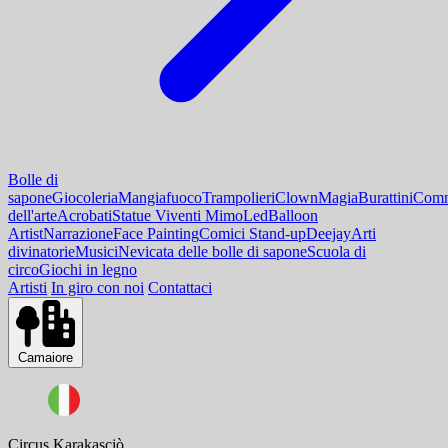
Bolle di
sapone
Giocoleria
Mangiafuoco
Trampolieri
Clown
Magia
Burattini
Comm
dell'arte
Acrobati
Statue Viventi Mimo
Led
Balloon
Artist
Narrazione
Face Painting
Comici Stand-up
Deejay
Arti
divinatorie
Musici
Nevicata delle bolle di sapone
Scuola di
circo
Giochi in legno
Artisti
In giro con noi
Contattaci
Camaiore
Circus Karakasciò