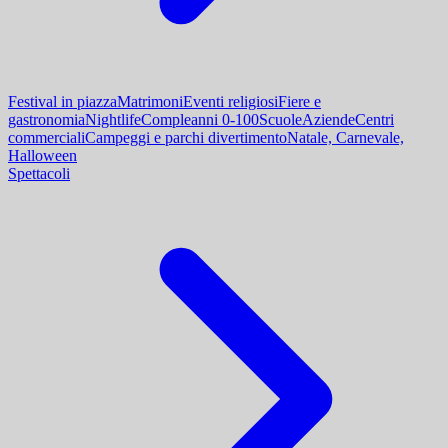
Festival in piazza
Matrimoni
Eventi religiosi
Fiere e
gastronomia
Nightlife
Compleanni 0-100
Scuole
Aziende
Centri
commerciali
Campeggi e parchi divertimento
Natale, Carnevale,
Halloween
Spettacoli