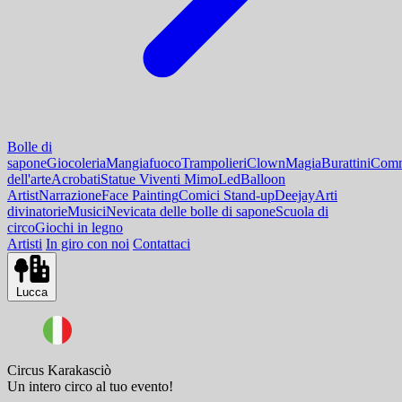
Bolle di
sapone
Giocoleria
Mangiafuoco
Trampolieri
Clown
Magia
Burattini
Comm
dell'arte
Acrobati
Statue Viventi Mimo
Led
Balloon
Artist
Narrazione
Face Painting
Comici Stand-up
Deejay
Arti
divinatorie
Musici
Nevicata delle bolle di sapone
Scuola di
circo
Giochi in legno
Artisti
In giro con noi
Contattaci
Lucca
Circus Karakasciò
Un intero circo al tuo evento!