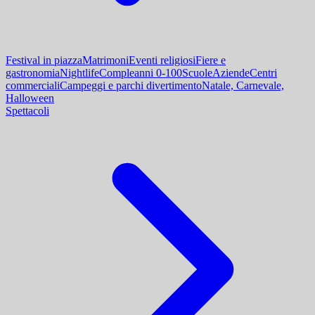
Festival in piazza
Matrimoni
Eventi religiosi
Fiere e
gastronomia
Nightlife
Compleanni 0-100
Scuole
Aziende
Centri
commerciali
Campeggi e parchi divertimento
Natale, Carnevale,
Halloween
Spettacoli