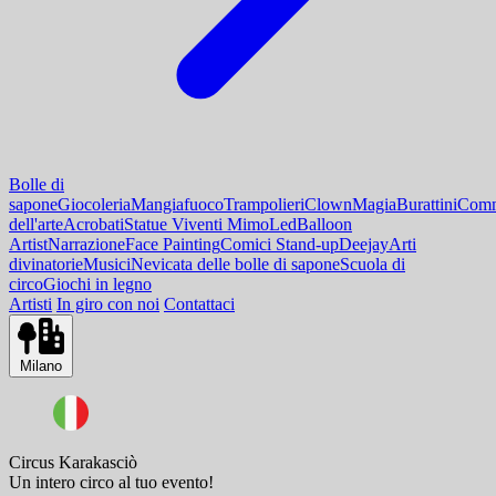
Bolle di
sapone
Giocoleria
Mangiafuoco
Trampolieri
Clown
Magia
Burattini
Comm
dell'arte
Acrobati
Statue Viventi Mimo
Led
Balloon
Artist
Narrazione
Face Painting
Comici Stand-up
Deejay
Arti
divinatorie
Musici
Nevicata delle bolle di sapone
Scuola di
circo
Giochi in legno
Artisti
In giro con noi
Contattaci
Milano
Circus Karakasciò
Un intero circo al tuo evento!