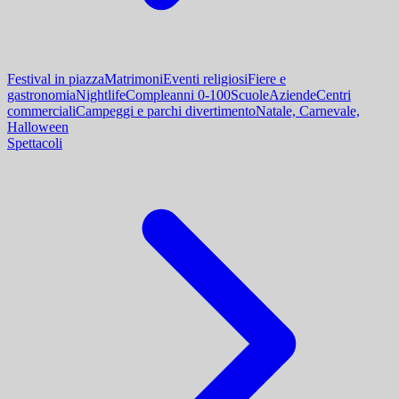
Festival in piazza
Matrimoni
Eventi religiosi
Fiere e
gastronomia
Nightlife
Compleanni 0-100
Scuole
Aziende
Centri
commerciali
Campeggi e parchi divertimento
Natale, Carnevale,
Halloween
Spettacoli