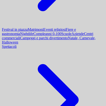
Festival in piazza
Matrimoni
Eventi religiosi
Fiere e
gastronomia
Nightlife
Compleanni 0-100
Scuole
Aziende
Centri
commerciali
Campeggi e parchi divertimento
Natale, Carnevale,
Halloween
Spettacoli