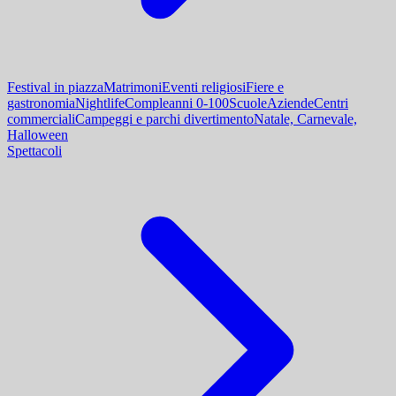
Festival in piazza
Matrimoni
Eventi religiosi
Fiere e
gastronomia
Nightlife
Compleanni 0-100
Scuole
Aziende
Centri
commerciali
Campeggi e parchi divertimento
Natale, Carnevale,
Halloween
Spettacoli