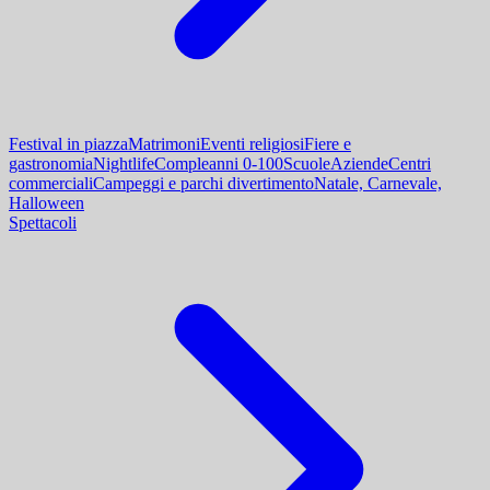
Festival in piazza
Matrimoni
Eventi religiosi
Fiere e
gastronomia
Nightlife
Compleanni 0-100
Scuole
Aziende
Centri
commerciali
Campeggi e parchi divertimento
Natale, Carnevale,
Halloween
Spettacoli