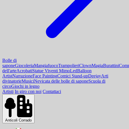
Bolle di
sapone
Giocoleria
Mangiafuoco
Trampolieri
Clown
Magia
Burattini
Comm
dell'arte
Acrobati
Statue Viventi Mimo
Led
Balloon
Artist
Narrazione
Face Painting
Comici Stand-up
Deejay
Arti
divinatorie
Musici
Nevicata delle bolle di sapone
Scuola di
circo
Giochi in legno
Artisti
In giro con noi
Contattaci
Anticoli Corrado