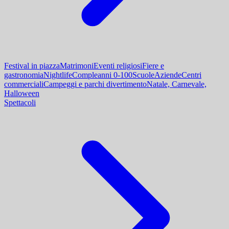
Festival in piazza
Matrimoni
Eventi religiosi
Fiere e
gastronomia
Nightlife
Compleanni 0-100
Scuole
Aziende
Centri
commerciali
Campeggi e parchi divertimento
Natale, Carnevale,
Halloween
Spettacoli