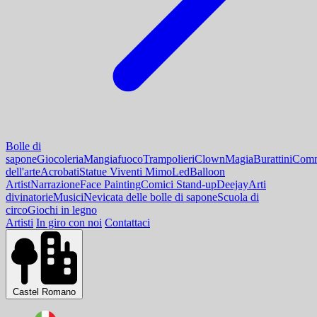
Bolle di
sapone
Giocoleria
Mangiafuoco
Trampolieri
Clown
Magia
Burattini
Comm
dell'arte
Acrobati
Statue Viventi Mimo
Led
Balloon
Artist
Narrazione
Face Painting
Comici Stand-up
Deejay
Arti
divinatorie
Musici
Nevicata delle bolle di sapone
Scuola di
circo
Giochi in legno
Artisti
In giro con noi
Contattaci
Castel Romano