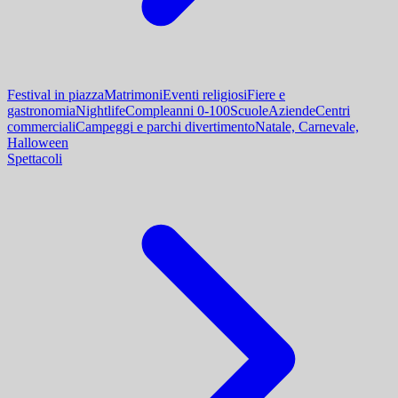
Festival in piazza
Matrimoni
Eventi religiosi
Fiere e
gastronomia
Nightlife
Compleanni 0-100
Scuole
Aziende
Centri
commerciali
Campeggi e parchi divertimento
Natale, Carnevale,
Halloween
Spettacoli