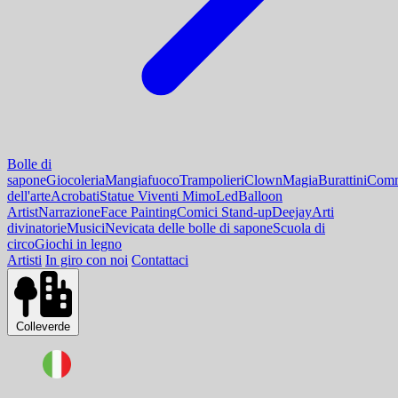
Bolle di
sapone
Giocoleria
Mangiafuoco
Trampolieri
Clown
Magia
Burattini
Comm
dell'arte
Acrobati
Statue Viventi Mimo
Led
Balloon
Artist
Narrazione
Face Painting
Comici Stand-up
Deejay
Arti
divinatorie
Musici
Nevicata delle bolle di sapone
Scuola di
circo
Giochi in legno
Artisti
In giro con noi
Contattaci
Colleverde