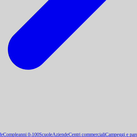
fe
Compleanni 0-100
Scuole
Aziende
Centri commerciali
Campeggi e parc