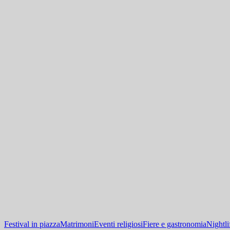
Festival in piazza
Matrimoni
Eventi religiosi
Fiere e gastronomia
Nightli