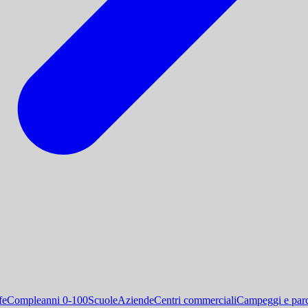
fe
Compleanni 0-100
Scuole
Aziende
Centri commerciali
Campeggi e parc