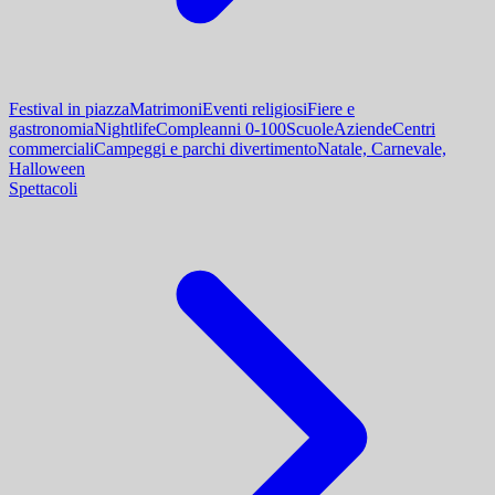
Festival in piazza
Matrimoni
Eventi religiosi
Fiere e
gastronomia
Nightlife
Compleanni 0-100
Scuole
Aziende
Centri
commerciali
Campeggi e parchi divertimento
Natale, Carnevale,
Halloween
Spettacoli