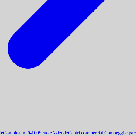
fe
Compleanni 0-100
Scuole
Aziende
Centri commerciali
Campeggi e parc