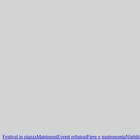
Festival in piazza
Matrimoni
Eventi religiosi
Fiere e gastronomia
Nightli