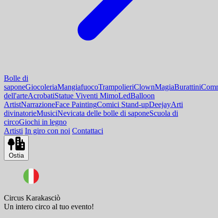
Bolle di
sapone
Giocoleria
Mangiafuoco
Trampolieri
Clown
Magia
Burattini
Comm
dell'arte
Acrobati
Statue Viventi Mimo
Led
Balloon
Artist
Narrazione
Face Painting
Comici Stand-up
Deejay
Arti
divinatorie
Musici
Nevicata delle bolle di sapone
Scuola di
circo
Giochi in legno
Artisti
In giro con noi
Contattaci
Ostia
Circus Karakasciò
Un intero circo al tuo evento!