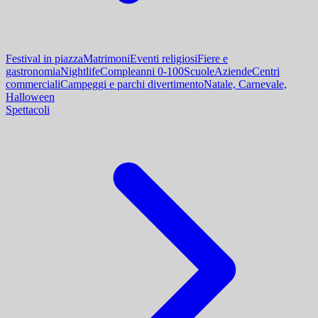
Festival in piazza
Matrimoni
Eventi religiosi
Fiere e
gastronomia
Nightlife
Compleanni 0-100
Scuole
Aziende
Centri
commerciali
Campeggi e parchi divertimento
Natale, Carnevale,
Halloween
Spettacoli