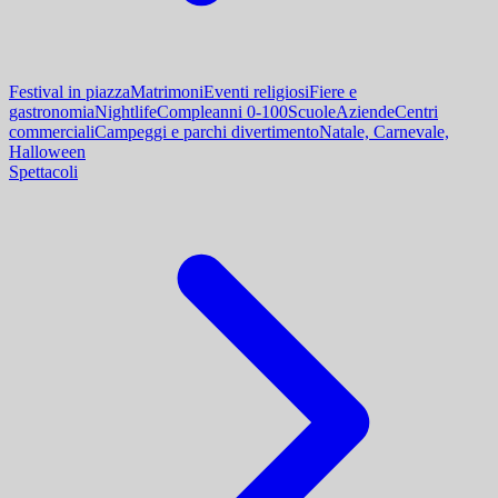
Festival in piazza
Matrimoni
Eventi religiosi
Fiere e
gastronomia
Nightlife
Compleanni 0-100
Scuole
Aziende
Centri
commerciali
Campeggi e parchi divertimento
Natale, Carnevale,
Halloween
Spettacoli