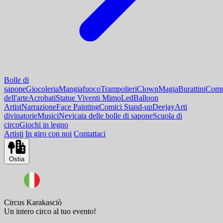
Bolle di
sapone
Giocoleria
Mangiafuoco
Trampolieri
Clown
Magia
Burattini
Comm
dell'arte
Acrobati
Statue Viventi Mimo
Led
Balloon
Artist
Narrazione
Face Painting
Comici Stand-up
Deejay
Arti
divinatorie
Musici
Nevicata delle bolle di sapone
Scuola di
circo
Giochi in legno
Artisti
In giro con noi
Contattaci
Ostia
Circus Karakasciò
Un intero circo al tuo evento!