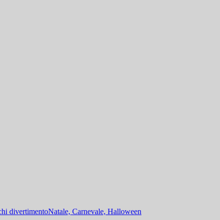
hi divertimento
Natale, Carnevale, Halloween