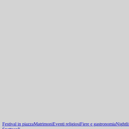
Festival in piazza
Matrimoni
Eventi religiosi
Fiere e gastronomia
Nightli