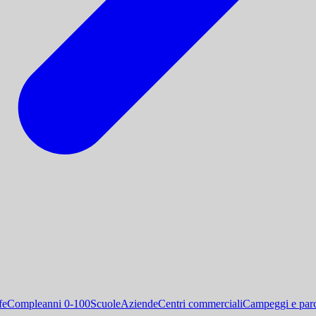
fe
Compleanni 0-100
Scuole
Aziende
Centri commerciali
Campeggi e parc