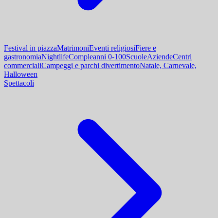
Festival in piazza
Matrimoni
Eventi religiosi
Fiere e
gastronomia
Nightlife
Compleanni 0-100
Scuole
Aziende
Centri
commerciali
Campeggi e parchi divertimento
Natale, Carnevale,
Halloween
Spettacoli