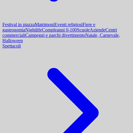
Festival in piazza
Matrimoni
Eventi religiosi
Fiere e
gastronomia
Nightlife
Compleanni 0-100
Scuole
Aziende
Centri
commerciali
Campeggi e parchi divertimento
Natale, Carnevale,
Halloween
Spettacoli