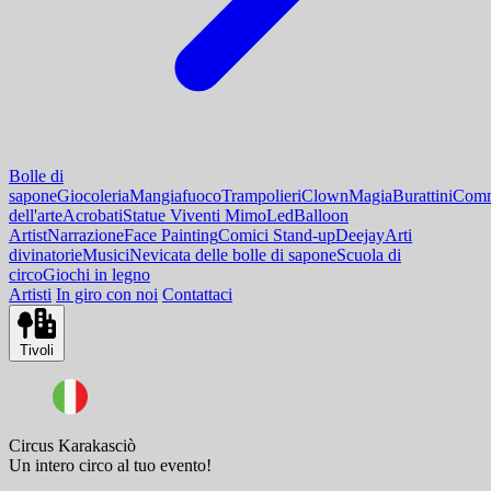
Bolle di
sapone
Giocoleria
Mangiafuoco
Trampolieri
Clown
Magia
Burattini
Comm
dell'arte
Acrobati
Statue Viventi Mimo
Led
Balloon
Artist
Narrazione
Face Painting
Comici Stand-up
Deejay
Arti
divinatorie
Musici
Nevicata delle bolle di sapone
Scuola di
circo
Giochi in legno
Artisti
In giro con noi
Contattaci
Tivoli
Circus Karakasciò
Un intero circo al tuo evento!