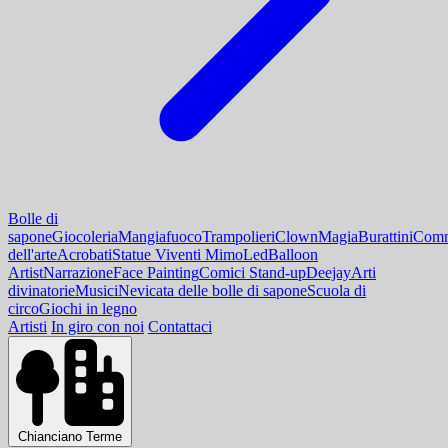
Bolle di
sapone
Giocoleria
Mangiafuoco
Trampolieri
Clown
Magia
Burattini
Comm
dell'arte
Acrobati
Statue Viventi Mimo
Led
Balloon
Artist
Narrazione
Face Painting
Comici Stand-up
Deejay
Arti
divinatorie
Musici
Nevicata delle bolle di sapone
Scuola di
circo
Giochi in legno
Artisti
In giro con noi
Contattaci
Chianciano Terme