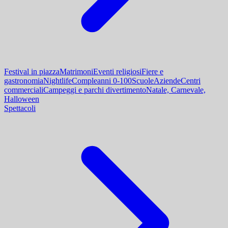
Festival in piazza
Matrimoni
Eventi religiosi
Fiere e
gastronomia
Nightlife
Compleanni 0-100
Scuole
Aziende
Centri
commerciali
Campeggi e parchi divertimento
Natale, Carnevale,
Halloween
Spettacoli