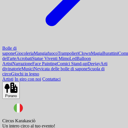
Bolle di
sapone
Giocoleria
Mangiafuoco
Trampolieri
Clown
Magia
Burattini
Comm
dell'arte
Acrobati
Statue Viventi Mimo
Led
Balloon
Artist
Narrazione
Face Painting
Comici Stand-up
Deejay
Arti
divinatorie
Musici
Nevicata delle bolle di sapone
Scuola di
circo
Giochi in legno
Artisti
In giro con noi
Contattaci
Porano
Circus Karakasciò
Un intero circo al tuo evento!