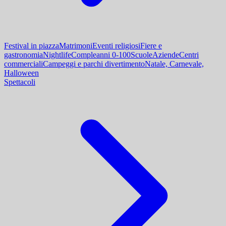
Festival in piazza
Matrimoni
Eventi religiosi
Fiere e
gastronomia
Nightlife
Compleanni 0-100
Scuole
Aziende
Centri
commerciali
Campeggi e parchi divertimento
Natale, Carnevale,
Halloween
Spettacoli