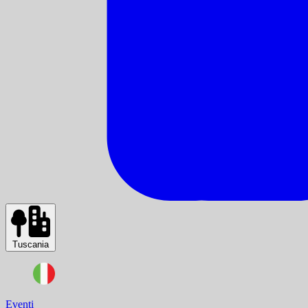
Tuscania
Eventi