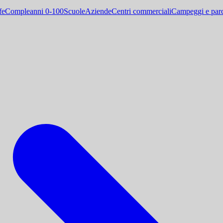
fe
Compleanni 0-100
Scuole
Aziende
Centri commerciali
Campeggi e parc