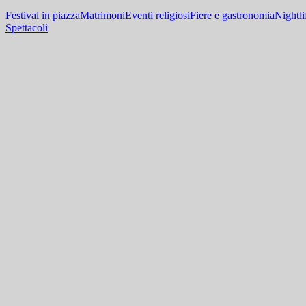
Festival in piazza
Matrimoni
Eventi religiosi
Fiere e gastronomia
Nightli
Spettacoli