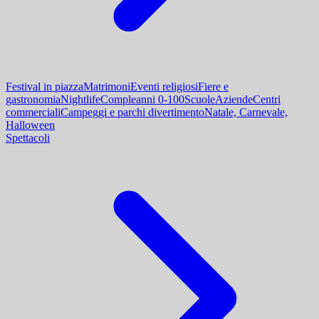
Festival in piazza
Matrimoni
Eventi religiosi
Fiere e
gastronomia
Nightlife
Compleanni 0-100
Scuole
Aziende
Centri
commerciali
Campeggi e parchi divertimento
Natale, Carnevale,
Halloween
Spettacoli