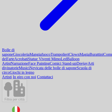
Bolle di
sapone
Giocoleria
Mangiafuoco
Trampolieri
Clown
Magia
Burattini
Comm
dell'arte
Acrobati
Statue Viventi Mimo
Led
Balloon
Artist
Narrazione
Face Painting
Comici Stand-up
Deejay
Arti
divinatorie
Musici
Nevicata delle bolle di sapone
Scuola di
circo
Giochi in legno
Artisti
In giro con noi
Contattaci
Filtra per città