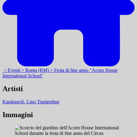
> Eventi
> Roma (RM)
> Festa di fine anno "Acorn House
International School"
Artisti
Karakasciò
, Lino Trampolino
Immagini