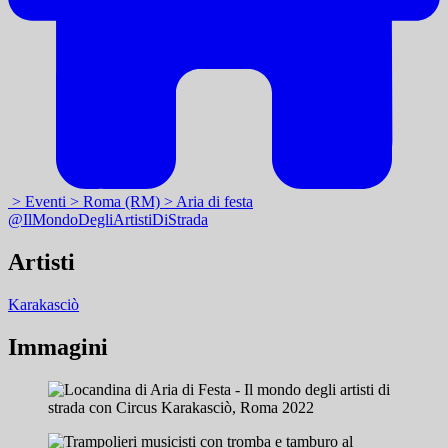
> Eventi
> Roma (RM)
> Aria di festa
@IlMondoDegliArtistiDiStrada
Artisti
Karakasciò
Immagini