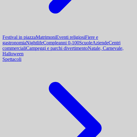
Festival in piazza
Matrimoni
Eventi religiosi
Fiere e
gastronomia
Nightlife
Compleanni 0-100
Scuole
Aziende
Centri
commerciali
Campeggi e parchi divertimento
Natale, Carnevale,
Halloween
Spettacoli