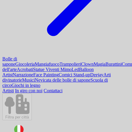
Bolle di
sapone
Giocoleria
Mangiafuoco
Trampolieri
Clown
Magia
Burattini
Comm
dell'arte
Acrobati
Statue Viventi Mimo
Led
Balloon
Artist
Narrazione
Face Painting
Comici Stand-up
Deejay
Arti
divinatorie
Musici
Nevicata delle bolle di sapone
Scuola di
circo
Giochi in legno
Artisti
In giro con noi
Contattaci
Filtra per città