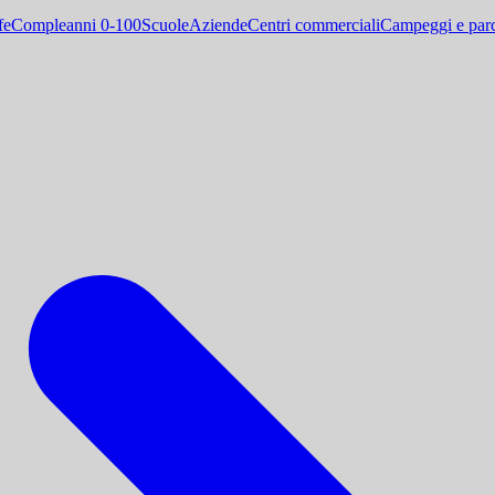
fe
Compleanni 0-100
Scuole
Aziende
Centri commerciali
Campeggi e parc