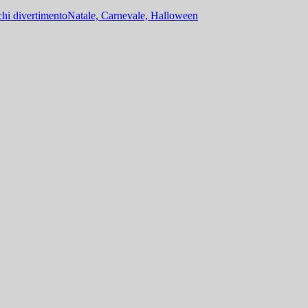
hi divertimento
Natale, Carnevale, Halloween