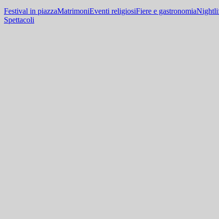
Festival in piazza
Matrimoni
Eventi religiosi
Fiere e gastronomia
Nightli
Spettacoli