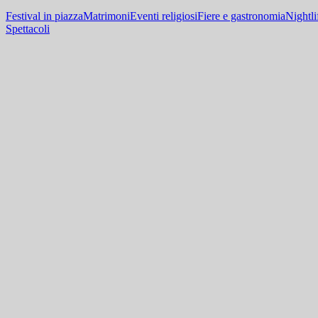
Festival in piazza
Matrimoni
Eventi religiosi
Fiere e gastronomia
Nightli
Spettacoli