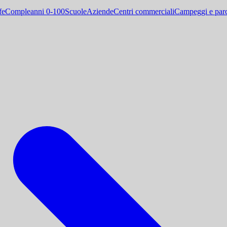
fe
Compleanni 0-100
Scuole
Aziende
Centri commerciali
Campeggi e parc