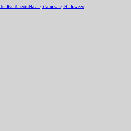
hi divertimento
Natale, Carnevale, Halloween