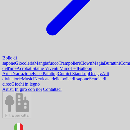
Bolle di
sapone
Giocoleria
Mangiafuoco
Trampolieri
Clown
Magia
Burattini
Comm
dell'arte
Acrobati
Statue Viventi Mimo
Led
Balloon
Artist
Narrazione
Face Painting
Comici Stand-up
Deejay
Arti
divinatorie
Musici
Nevicata delle bolle di sapone
Scuola di
circo
Giochi in legno
Artisti
In giro con noi
Contattaci
Filtra per città