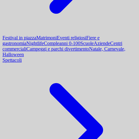
Festival in piazza
Matrimoni
Eventi religiosi
Fiere e
gastronomia
Nightlife
Compleanni 0-100
Scuole
Aziende
Centri
commerciali
Campeggi e parchi divertimento
Natale, Carnevale,
Halloween
Spettacoli