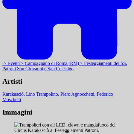
> Eventi
> Campagnano di Roma (RM)
> Festeggiamenti dei SS.
Patroni San Giovanni e San Celestino
Artisti
Karakasciò
, Lino Trampolino
, Piero Agnocchetti
, Federico
Moschetti
Immagini