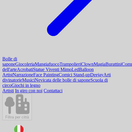
Bolle di
sapone
Giocoleria
Mangiafuoco
Trampolieri
Clown
Magia
Burattini
Comm
dell'arte
Acrobati
Statue Viventi Mimo
Led
Balloon
Artist
Narrazione
Face Painting
Comici Stand-up
Deejay
Arti
divinatorie
Musici
Nevicata delle bolle di sapone
Scuola di
circo
Giochi in legno
Artisti
In giro con noi
Contattaci
Filtra per città