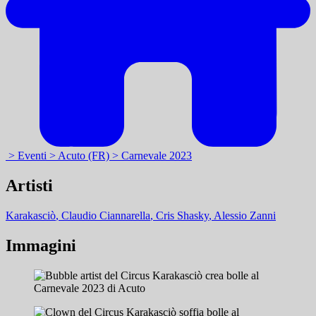
> Eventi
> Acuto (FR)
> Carnevale 2023
Artisti
Karakasciò
, Claudio Ciannarella
, Cris Shasky
, Alessio Zanni
Immagini