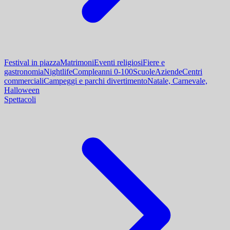
Festival in piazza
Matrimoni
Eventi religiosi
Fiere e
gastronomia
Nightlife
Compleanni 0-100
Scuole
Aziende
Centri
commerciali
Campeggi e parchi divertimento
Natale, Carnevale,
Halloween
Spettacoli