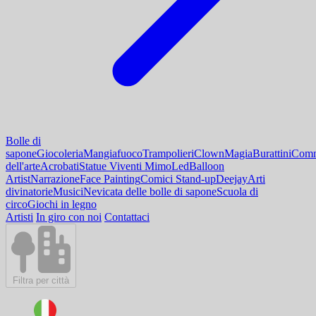
Bolle di
sapone
Giocoleria
Mangiafuoco
Trampolieri
Clown
Magia
Burattini
Comm
dell'arte
Acrobati
Statue Viventi Mimo
Led
Balloon
Artist
Narrazione
Face Painting
Comici Stand-up
Deejay
Arti
divinatorie
Musici
Nevicata delle bolle di sapone
Scuola di
circo
Giochi in legno
Artisti
In giro con noi
Contattaci
Filtra per città