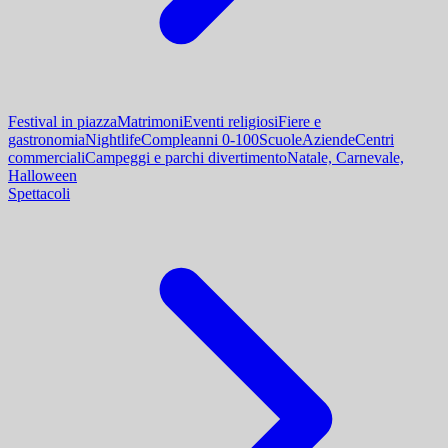
Festival in piazza
Matrimoni
Eventi religiosi
Fiere e
gastronomia
Nightlife
Compleanni 0-100
Scuole
Aziende
Centri
commerciali
Campeggi e parchi divertimento
Natale, Carnevale,
Halloween
Spettacoli