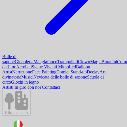
Bolle di
sapone
Giocoleria
Mangiafuoco
Trampolieri
Clown
Magia
Burattini
Comm
dell'arte
Acrobati
Statue Viventi Mimo
Led
Balloon
Artist
Narrazione
Face Painting
Comici Stand-up
Deejay
Arti
divinatorie
Musici
Nevicata delle bolle di sapone
Scuola di
circo
Giochi in legno
Artisti
In giro con noi
Contattaci
Filtra per città