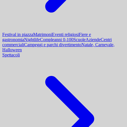
Festival in piazza
Matrimoni
Eventi religiosi
Fiere e
gastronomia
Nightlife
Compleanni 0-100
Scuole
Aziende
Centri
commerciali
Campeggi e parchi divertimento
Natale, Carnevale,
Halloween
Spettacoli