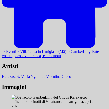
> Eventi
> Villafranca in Lunigiana (MS)
> Gamb&Ling: Fate il
vostro gioco - Villafranca, Ist Pacinotti
Artisti
Karakasciò
, Vania Ygramul
, Valentina Greco
Immagini