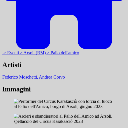
> Eventi
> Arsoli (RM)
> Palio dell'amico
Artisti
Federico Moschetti
, Andrea Corvo
Immagini