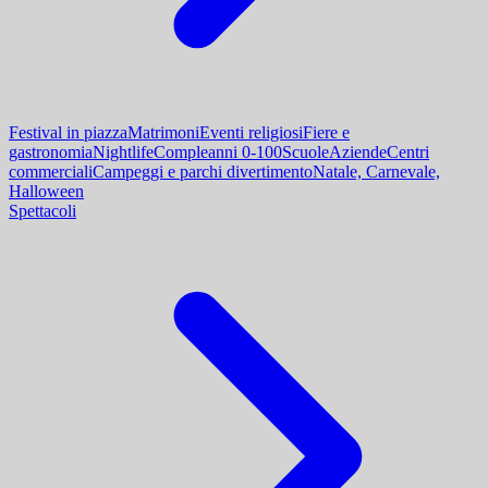
Festival in piazza
Matrimoni
Eventi religiosi
Fiere e
gastronomia
Nightlife
Compleanni 0-100
Scuole
Aziende
Centri
commerciali
Campeggi e parchi divertimento
Natale, Carnevale,
Halloween
Spettacoli