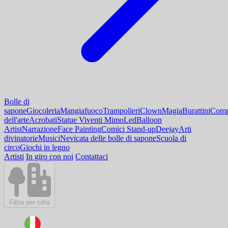
Bolle di
sapone
Giocoleria
Mangiafuoco
Trampolieri
Clown
Magia
Burattini
Comm
dell'arte
Acrobati
Statue Viventi Mimo
Led
Balloon
Artist
Narrazione
Face Painting
Comici Stand-up
Deejay
Arti
divinatorie
Musici
Nevicata delle bolle di sapone
Scuola di
circo
Giochi in legno
Artisti
In giro con noi
Contattaci
Filtra per città