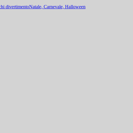
hi divertimento
Natale, Carnevale, Halloween