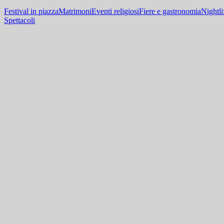
Festival in piazza
Matrimoni
Eventi religiosi
Fiere e gastronomia
Nightli
Spettacoli