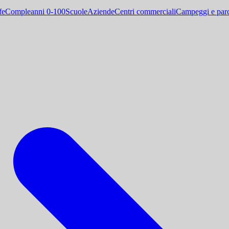
fe
Compleanni 0-100
Scuole
Aziende
Centri commerciali
Campeggi e parc