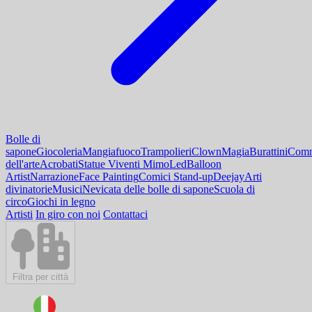
Bolle di
sapone
Giocoleria
Mangiafuoco
Trampolieri
Clown
Magia
Burattini
Comm
dell'arte
Acrobati
Statue Viventi Mimo
Led
Balloon
Artist
Narrazione
Face Painting
Comici Stand-up
Deejay
Arti
divinatorie
Musici
Nevicata delle bolle di sapone
Scuola di
circo
Giochi in legno
Artisti
In giro con noi
Contattaci
Filtra per città