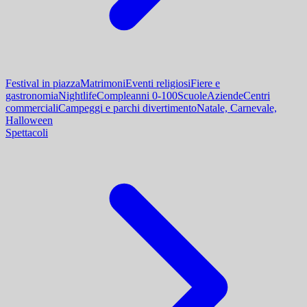
Festival in piazza
Matrimoni
Eventi religiosi
Fiere e
gastronomia
Nightlife
Compleanni 0-100
Scuole
Aziende
Centri
commerciali
Campeggi e parchi divertimento
Natale, Carnevale,
Halloween
Spettacoli