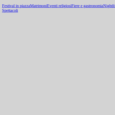
Festival in piazza
Matrimoni
Eventi religiosi
Fiere e gastronomia
Nightli
Spettacoli