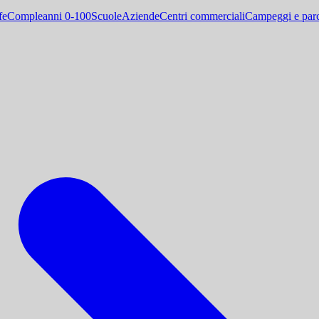
fe
Compleanni 0-100
Scuole
Aziende
Centri commerciali
Campeggi e parc