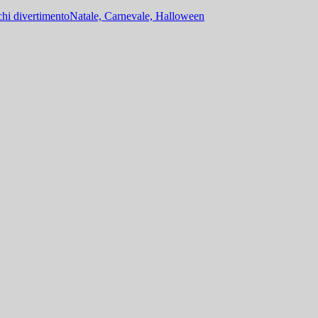
hi divertimento
Natale, Carnevale, Halloween