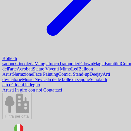
Bolle di
sapone
Giocoleria
Mangiafuoco
Trampolieri
Clown
Magia
Burattini
Comm
dell'arte
Acrobati
Statue Viventi Mimo
Led
Balloon
Artist
Narrazione
Face Painting
Comici Stand-up
Deejay
Arti
divinatorie
Musici
Nevicata delle bolle di sapone
Scuola di
circo
Giochi in legno
Artisti
In giro con noi
Contattaci
Filtra per città