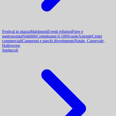
Festival in piazza
Matrimoni
Eventi religiosi
Fiere e
gastronomia
Nightlife
Compleanni 0-100
Scuole
Aziende
Centri
commerciali
Campeggi e parchi divertimento
Natale, Carnevale,
Halloween
Spettacoli