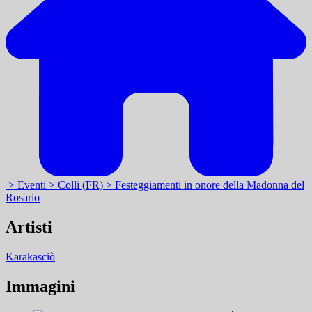
> Eventi
> Colli (FR)
> Festeggiamenti in onore della Madonna del
Rosario
Artisti
Karakasciò
Immagini