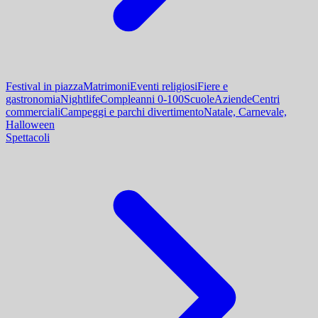
Festival in piazza
Matrimoni
Eventi religiosi
Fiere e
gastronomia
Nightlife
Compleanni 0-100
Scuole
Aziende
Centri
commerciali
Campeggi e parchi divertimento
Natale, Carnevale,
Halloween
Spettacoli