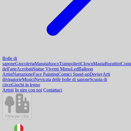
Bolle di
sapone
Giocoleria
Mangiafuoco
Trampolieri
Clown
Magia
Burattini
Comm
dell'arte
Acrobati
Statue Viventi Mimo
Led
Balloon
Artist
Narrazione
Face Painting
Comici Stand-up
Deejay
Arti
divinatorie
Musici
Nevicata delle bolle di sapone
Scuola di
circo
Giochi in legno
Artisti
In giro con noi
Contattaci
Filtra per città