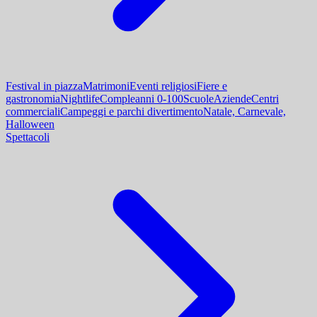
Festival in piazza
Matrimoni
Eventi religiosi
Fiere e
gastronomia
Nightlife
Compleanni 0-100
Scuole
Aziende
Centri
commerciali
Campeggi e parchi divertimento
Natale, Carnevale,
Halloween
Spettacoli