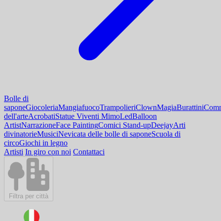
Bolle di
sapone
Giocoleria
Mangiafuoco
Trampolieri
Clown
Magia
Burattini
Comm
dell'arte
Acrobati
Statue Viventi Mimo
Led
Balloon
Artist
Narrazione
Face Painting
Comici Stand-up
Deejay
Arti
divinatorie
Musici
Nevicata delle bolle di sapone
Scuola di
circo
Giochi in legno
Artisti
In giro con noi
Contattaci
Filtra per città