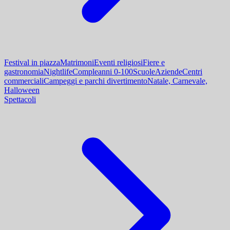
Festival in piazza
Matrimoni
Eventi religiosi
Fiere e
gastronomia
Nightlife
Compleanni 0-100
Scuole
Aziende
Centri
commerciali
Campeggi e parchi divertimento
Natale, Carnevale,
Halloween
Spettacoli