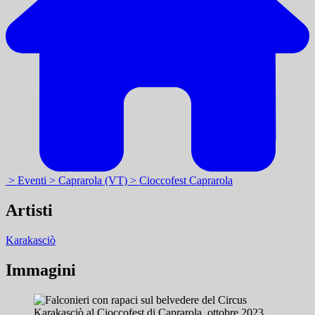
> Eventi
> Caprarola (VT)
> Cioccofest Caprarola
Artisti
Karakasciò
Immagini