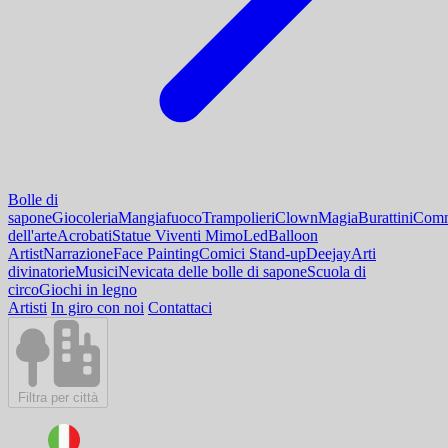
Bolle di
sapone
Giocoleria
Mangiafuoco
Trampolieri
Clown
Magia
Burattini
Comm
dell'arte
Acrobati
Statue Viventi Mimo
Led
Balloon
Artist
Narrazione
Face Painting
Comici Stand-up
Deejay
Arti
divinatorie
Musici
Nevicata delle bolle di sapone
Scuola di
circo
Giochi in legno
Artisti
In giro con noi
Contattaci
Filtra per città