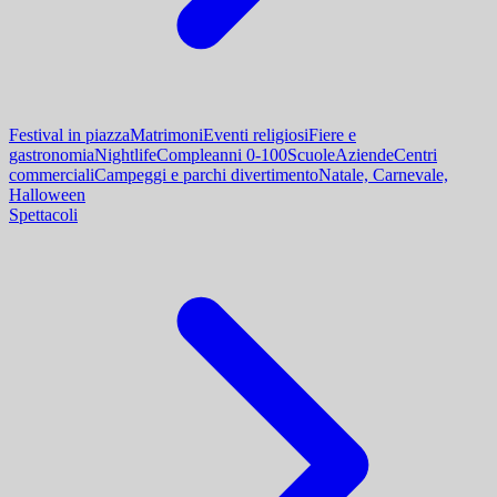
Festival in piazza
Matrimoni
Eventi religiosi
Fiere e
gastronomia
Nightlife
Compleanni 0-100
Scuole
Aziende
Centri
commerciali
Campeggi e parchi divertimento
Natale, Carnevale,
Halloween
Spettacoli