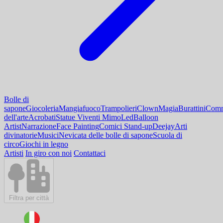
Bolle di
sapone
Giocoleria
Mangiafuoco
Trampolieri
Clown
Magia
Burattini
Comm
dell'arte
Acrobati
Statue Viventi Mimo
Led
Balloon
Artist
Narrazione
Face Painting
Comici Stand-up
Deejay
Arti
divinatorie
Musici
Nevicata delle bolle di sapone
Scuola di
circo
Giochi in legno
Artisti
In giro con noi
Contattaci
Filtra per città